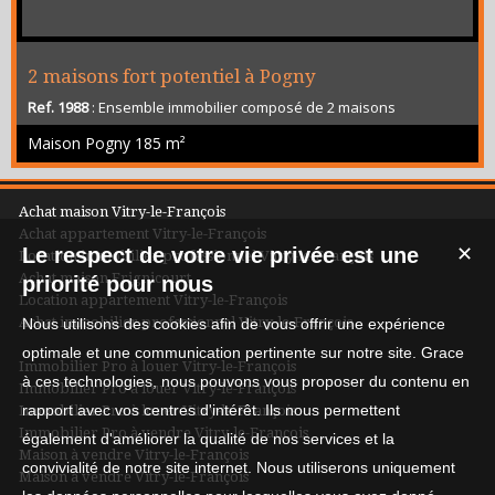
2 maisons fort potentiel à Pogny
Ref. 1988
: Ensemble immobilier composé de 2 maisons
communicantes à Pogny. Situé au cœur du charmant village de
Maison Pogny
185 m²
Pogny, à proximité des commodités, cet ensemble immobilier
développe 185 m² habitables et se compose de deux maisons
indépendantes, chacune avec son entrée, son terrain et sa
cave. Un bien idéal pour un projet familial ou un investissement
Achat maison Vitry-le-François
locatif. 🔹 Maison principale de 115 m². ...
Achat appartement Vitry-le-François
Le respect de votre vie privée est une
✕
Location immobilier professionnel Vitry-le-François
Achat maison Frignicourt
priorité pour nous
Location appartement Vitry-le-François
Achat immobilier professionnel Vitry-le-François
Nous utilisons des cookies afin de vous offrir une expérience
optimale et une communication pertinente sur notre site. Grace
Immobilier Pro à louer Vitry-le-François
à ces technologies, nous pouvons vous proposer du contenu en
Immobilier Pro à louer Vitry-le-François
rapport avec vos centres d'intérêt. Ils nous permettent
Immobilier Pro à louer Vitry-le-François
Immobilier Pro à vendre Vitry-le-François
également d'améliorer la qualité de nos services et la
Maison à vendre Vitry-le-François
convivialité de notre site internet. Nous utiliserons uniquement
Maison à vendre Vitry-le-François