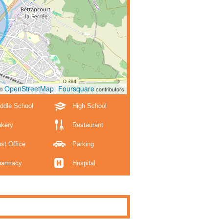
OpenStreetMap
Foursquare
 ©
|
contributors
ddle School
High School
kery
Restaurant
st Office
Parking
harmacy
Hospital