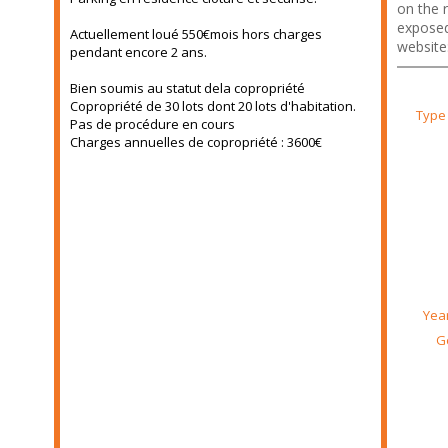
on the r
exposed
Actuellement loué 550€mois hors charges
website
pendant encore 2 ans.
Bien soumis au statut dela copropriété
Copropriété de 30 lots dont 20 lots d'habitation.
Type
Pas de procédure en cours
Charges annuelles de copropriété : 3600€
Year
G