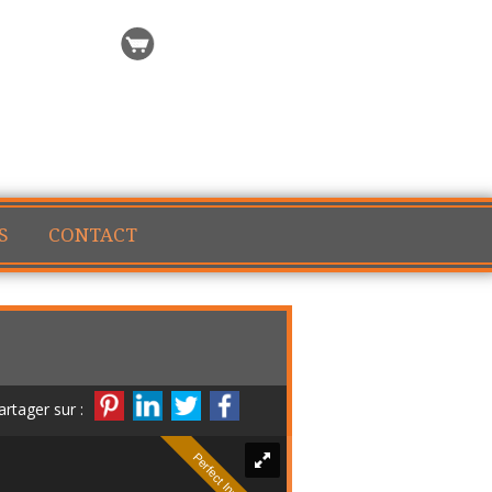
rch request
My selection
S
CONTACT
artager sur :
Perfect Investment