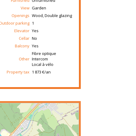
Furnished
Unfurnished
View
Garden
Openings
Wood, Double glazing
Outdoor parking
1
Elevator
Yes
Cellar
No
Balcony
Yes
Fibre optique
Other
Intercom
Local à vélo
Property tax
1 873 €/an