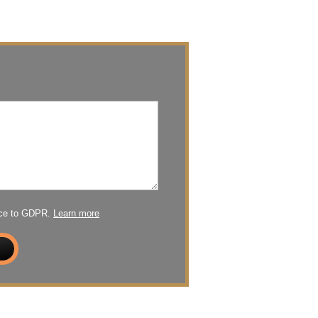
nce to GDPR.
Learn more