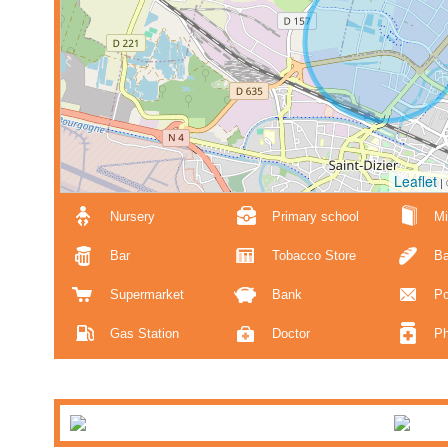
Leaflet
|
Nursery
Primary school
Mi
Bar
Tobacco Store
Ba
Supermarket
Bank
Po
Gas Station
Doctor
P