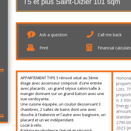
T5 et plus Saint-Dizier
101 sqm
Ask a question
Call me back
Print
Financial calculat
APPARTEMENT TYPE 5 rénové situé au 3ème
Honorai
étage avec ascenseur composé: d'une entrée
propert
avec placards , un grand séjour salon/salle à
Lots. T
manger donnant sur un grand balcon avec une
proport
vue verdoyante.
is 3 000
Une cuisine équipée, un couloir desservant 3
Energy 
chambres, 2 salles de bains dont une avec
amount 
douche à l'italienne et l'autre avec baignoire, un
standar
placard et un wc indépendant.
2790.00
Local à vélo.
2023 (in
Parking en résidence cloturé et sécurisé.