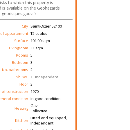
isks to which this property is
 is available on the Geohazards
: georisques.gouv.fr
City
Saint-Dizier
52100
 of appartement
T5 et plus
Surface
101.00
sqm
Livingroom
31
sqm
Rooms
5
Bedroom
3
Nb. bathrooms
2
Nb. WC
1
Independent
Floor
3
 of construction
1970
eneral condition
In good condition
Gaz
Heating
Collective
Fitted and equipped,
Kitchen
Independant