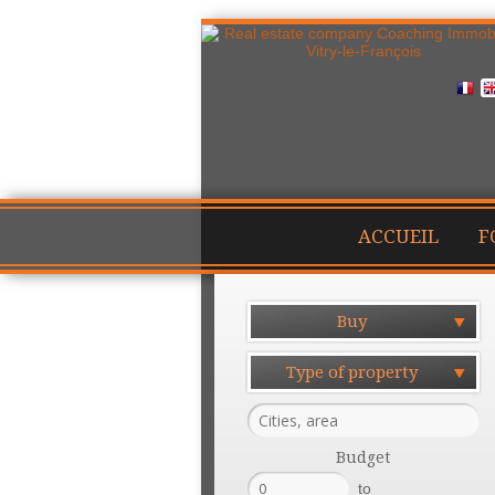
ACCUEIL
F
Buy
Type of property
Budget
to