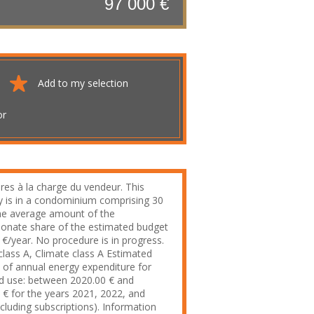
97 000 €
Add to my selection
or
res à la charge du vendeur. This
y is in a condominium comprising 30
he average amount of the
ionate share of the estimated budget
 €/year. No procedure is in progress.
class A, Climate class A Estimated
of annual energy expenditure for
d use: between 2020.00 € and
 € for the years 2021, 2022, and
cluding subscriptions). Information