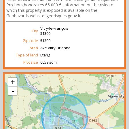
Prix hors honoraires 65 000 €. Information on the risks to
which this property is exposed is available on the
Geohazards website: georisques.gouv.fr
Vitry-le-François
City
51300
Zip code
51300
Area
Axe Vitry-Brienne
Type of land
Etang
Plot size
6059 sqm
+
-