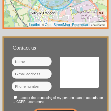
Leaflet
OpenStreetMap
Foursquare
| ©
|
contributors
Contact us
I accept the processing of my personal data in accordance
to GDPR.
Learn more