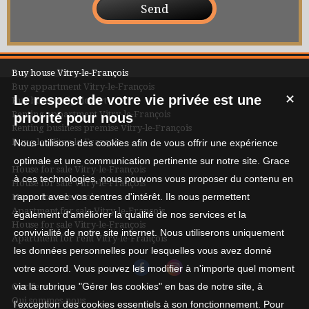
Buy house Vitry-le-François
Buy appartment Vitry-le-François
Le respect de votre vie privée est une
✕
Buy house Frignicourt
Renting appartment Vitry-le-François
priorité pour nous
Renting business premise Vitry-le-François
Buy plot Vitry-le-François
Nous utilisons des cookies afin de vous offrir une expérience
optimale et une communication pertinente sur notre site. Grace
House for sale Vitry-le-François
à ces technologies, nous pouvons vous proposer du contenu en
House for sale Vitry-le-François
rapport avec vos centres d'intérêt. Ils nous permettent
House for sale Coole
Apartment for sale Vitry-le-François
également d'améliorer la qualité de nos services et la
House for sale Vitry-le-François
convivialité de notre site internet. Nous utiliserons uniquement
Apartment for rent Vitry-le-François
les données personnelles pour lesquelles vous avez donné
votre accord. Vous pouvez les modifier à n'importe quel moment
via la rubrique "Gérer les cookies" en bas de notre site, à
Our fees
Qui sommes-nous
l'exception des cookies essentiels à son fonctionnement. Pour