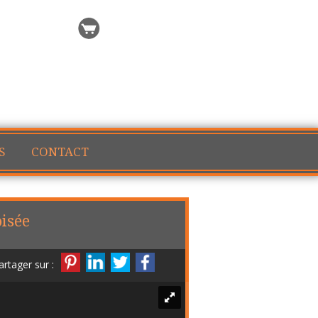
rch request
My selection
S
CONTACT
oisée
artager sur :