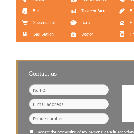
Bar
Tobacco Store
Ba
Supermarket
Bank
Po
Gas Station
Doctor
P
Contact us
I accept the processing of my personal data in accorda