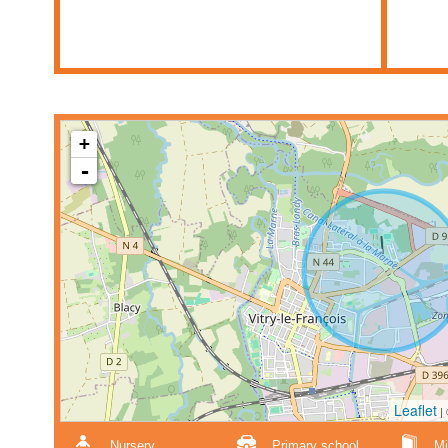
+
-
Leaflet
|
Nursery
Primary school
Mi