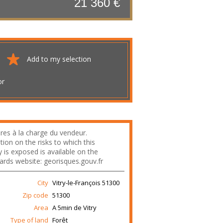
21 360 €
Add to my selection
or
res à la charge du vendeur.
ion on the risks to which this
 is exposed is available on the
rds website: georisques.gouv.fr
City
Vitry-le-François
51300
Zip code
51300
Area
A 5min de Vitry
Type of land
Forêt