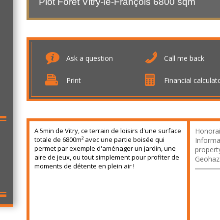
Plot Forêt Vitry-le-François 6800 sqm
Ask a question
Call me back
Print
Financial calculat
A 5min de Vitry, ce terrain de loisirs d'une surface
Honorai
totale de 6800m² avec une partie boisée qui
Informat
permet par exemple d'aménager un jardin, une
property
aire de jeux, ou tout simplement pour profiter de
Geohaza
moments de détente en plein air !