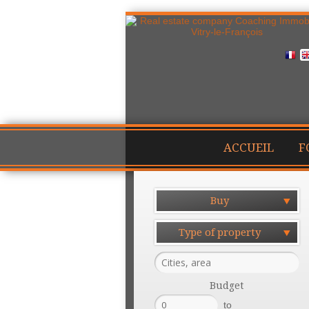
ACCUEIL
F
Buy
Type of property
Budget
to