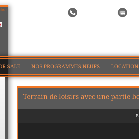
Call me back
Sea
OR SALE
NOS PROGRAMMES NEUFS
LOCATION
Terrain de loisirs avec une partie b
P