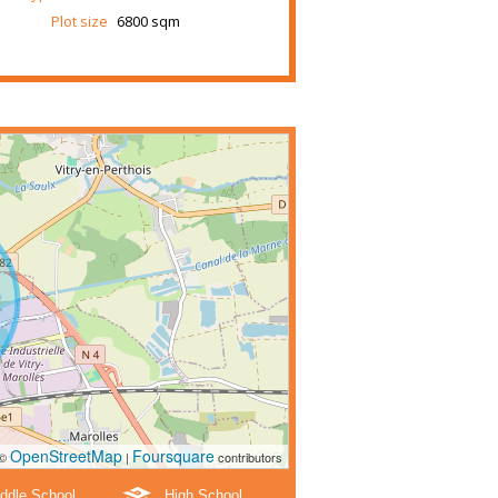
Plot size
6800 sqm
OpenStreetMap
Foursquare
 ©
|
contributors
ddle School
High School