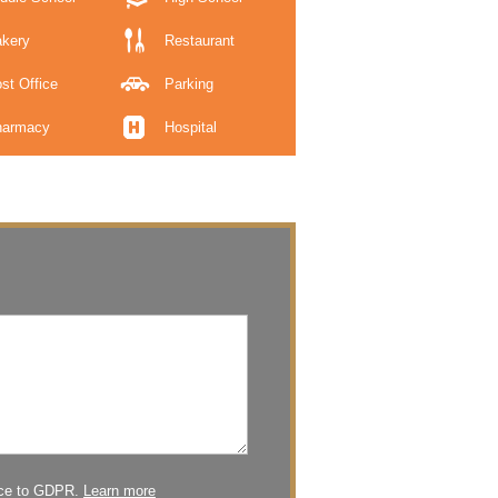
kery
Restaurant
st Office
Parking
harmacy
Hospital
nce to GDPR.
Learn more