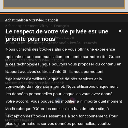
Achat maison Vitry-le-François
Achat appartement Vitry-le-François
Le respect de votre vie privée est une
✕
Achat maison Frignicourt
Location appartement Vitry-le-François
priorité pour nous
Location immobilier professionnel Vitry-le-François
Achat terrain Vitry-le-François
Nous utilisons des cookies afin de vous offrir une expérience
optimale et une communication pertinente sur notre site. Grace
Maison à vendre Vitry-le-François
à ces technologies, nous pouvons vous proposer du contenu en
Maison à vendre Vitry-le-François
rapport avec vos centres d'intérêt. Ils nous permettent
Maison à vendre Coole
Appartement à vendre Vitry-le-François
également d'améliorer la qualité de nos services et la
Maison à vendre Vitry-le-François
convivialité de notre site internet. Nous utiliserons uniquement
Appartement à louer Vitry-le-François
les données personnelles pour lesquelles vous avez donné
votre accord. Vous pouvez les modifier à n'importe quel moment
via la rubrique "Gérer les cookies" en bas de notre site, à
Nos Honoraires
Qui sommes-nous
l'exception des cookies essentiels à son fonctionnement. Pour
Mentions légales
plus d'informations sur vos données personnelles, veuillez
Plan du site