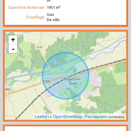
m²
Superficie du terrain
1951 m²
Gaz
Chauffage
De ville
+
-
Leaflet
OpenStreetMap
Foursquare
| ©
|
contributors