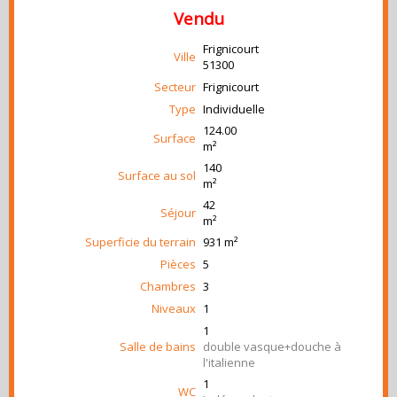
Vendu
Frignicourt
Ville
51300
Secteur
Frignicourt
Type
Individuelle
124.00
Surface
m²
140
Surface au sol
m²
42
Séjour
m²
Superficie du terrain
931 m²
Pièces
5
Chambres
3
Niveaux
1
1
Salle de bains
double vasque+douche à
l'italienne
1
WC