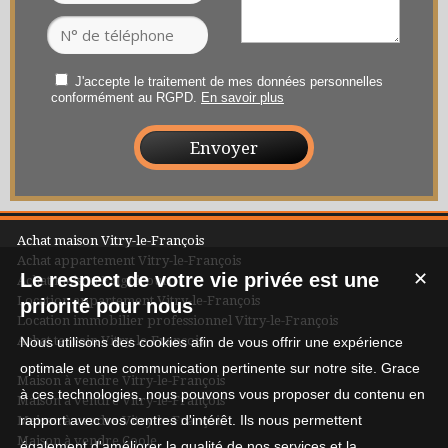
J'accepte le traitement de mes données personnelles
conformément au RGPD.
En savoir plus
Achat maison Vitry-le-François
Achat appartement Vitry-le-François
Le respect de votre vie privée est une
✕
Achat maison Frignicourt
Location appartement Vitry-le-François
priorité pour nous
Location immobilier professionnel Vitry-le-François
Achat terrain Vitry-le-François
Nous utilisons des cookies afin de vous offrir une expérience
optimale et une communication pertinente sur notre site. Grace
Maison à vendre Vitry-le-François
à ces technologies, nous pouvons vous proposer du contenu en
Maison à vendre Vitry-le-François
rapport avec vos centres d'intérêt. Ils nous permettent
Maison à vendre Vitry-le-François
Maison à vendre Coole
également d'améliorer la qualité de nos services et la