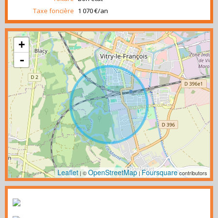
Taxe foncière
1 070 €/an
+
-
Leaflet
OpenStreetMap
Foursquare
| ©
|
contributors