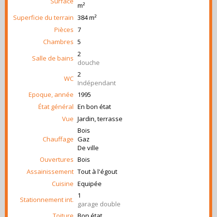
Surface
m²
Superficie du terrain
384 m²
Pièces
7
Chambres
5
2
Salle de bains
douche
2
WC
Indépendant
Epoque, année
1995
État général
En bon état
Vue
Jardin, terrasse
Bois
Chauffage
Gaz
De ville
Ouvertures
Bois
Assainissement
Tout à l'égout
Cuisine
Equipée
1
Stationnement int.
garage double
Toiture
Bon état