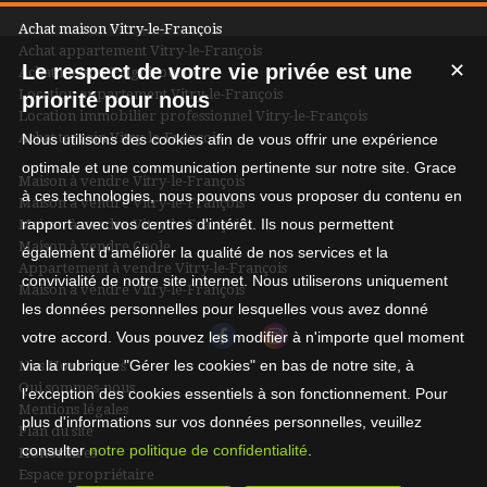
Achat maison Vitry-le-François
Achat appartement Vitry-le-François
Le respect de votre vie privée est une
✕
Achat maison Frignicourt
Location appartement Vitry-le-François
priorité pour nous
Location immobilier professionnel Vitry-le-François
Achat terrain Vitry-le-François
Nous utilisons des cookies afin de vous offrir une expérience
optimale et une communication pertinente sur notre site. Grace
Maison à vendre Vitry-le-François
à ces technologies, nous pouvons vous proposer du contenu en
Maison à vendre Vitry-le-François
rapport avec vos centres d'intérêt. Ils nous permettent
Maison à vendre Vitry-le-François
Maison à vendre Coole
également d'améliorer la qualité de nos services et la
Appartement à vendre Vitry-le-François
convivialité de notre site internet. Nous utiliserons uniquement
Maison à vendre Vitry-le-François
les données personnelles pour lesquelles vous avez donné
votre accord. Vous pouvez les modifier à n'importe quel moment
via la rubrique "Gérer les cookies" en bas de notre site, à
Nos Honoraires
Qui sommes-nous
l'exception des cookies essentiels à son fonctionnement. Pour
Mentions légales
plus d'informations sur vos données personnelles, veuillez
Plan du site
consulter
notre politique de confidentialité
.
Honoraires
Espace propriétaire