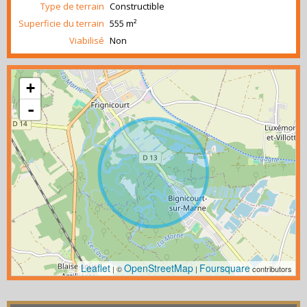
Type de terrain
Constructible
Superficie du terrain
555 m²
Viabilisé
Non
+
-
Leaflet
OpenStreetMap
Foursquare
| ©
|
contributors