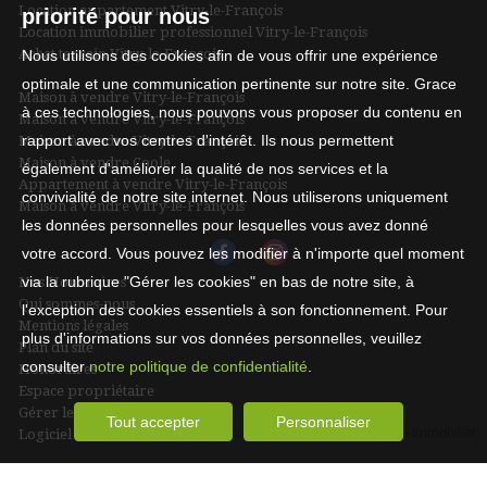
Location appartement Vitry-le-François
priorité pour nous
Location immobilier professionnel Vitry-le-François
Achat terrain Vitry-le-François
Nous utilisons des cookies afin de vous offrir une expérience
optimale et une communication pertinente sur notre site. Grace
Maison à vendre Vitry-le-François
à ces technologies, nous pouvons vous proposer du contenu en
Maison à vendre Vitry-le-François
rapport avec vos centres d'intérêt. Ils nous permettent
Maison à vendre Vitry-le-François
Maison à vendre Coole
également d'améliorer la qualité de nos services et la
Appartement à vendre Vitry-le-François
convivialité de notre site internet. Nous utiliserons uniquement
Maison à vendre Vitry-le-François
les données personnelles pour lesquelles vous avez donné
votre accord. Vous pouvez les modifier à n'importe quel moment
via la rubrique "Gérer les cookies" en bas de notre site, à
Nos Honoraires
Qui sommes-nous
l'exception des cookies essentiels à son fonctionnement. Pour
Mentions légales
plus d'informations sur vos données personnelles, veuillez
Plan du site
consulter
notre politique de confidentialité
.
Honoraires
Espace propriétaire
Gérer les cookies
Tout accepter
Personnaliser
Logiciel de transaction