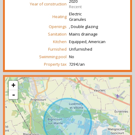
2020
Year of construction
Recent
Electric
Heating
Granules
Openings
, Double glazing
Sanitation
Mains drainage
Kitchen
Equipped, American
Furnished
Unfurnished
Swimming pool
No
Property tax
729 €/an
+
-