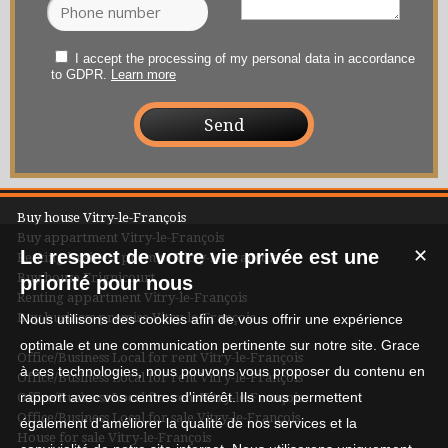
I accept the processing of my personal data in accordance
to GDPR.
Learn more
Buy house Vitry-le-François
Buy appartment Vitry-le-François
Le respect de votre vie privée est une
✕
Renting business premise Vitry-le-François
Buy house Frignicourt
priorité pour nous
Renting appartment Vitry-le-François
Buy business premise Vitry-le-François
Nous utilisons des cookies afin de vous offrir une expérience
optimale et une communication pertinente sur notre site. Grace
Office/Business Local for rent Vitry-le-François
à ces technologies, nous pouvons vous proposer du contenu en
Office/Business Local for rent Vitry-le-François
rapport avec vos centres d'intérêt. Ils nous permettent
Office/Business Local for rent Vitry-le-François
Office/Business Local for sale Vitry-le-François
également d'améliorer la qualité de nos services et la
House for sale Vitry-le-François