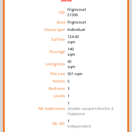
Frignicourt
City
51300
Area
Frignicourt
House type
Individual
124.00
Surface
sqm
140
Floorage
sqm
42
Livingroom
sqm
Plot size
931 sqm
Rooms
5
Bedroom
3
Levels
1
1
Nb. bathrooms
double vasque+douche à
l'italienne
1
Nb. WC
Independent