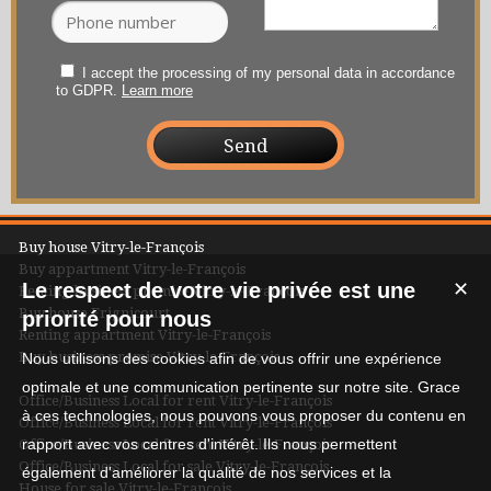
I accept the processing of my personal data in accordance
to GDPR.
Learn more
Buy house Vitry-le-François
Buy appartment Vitry-le-François
Le respect de votre vie privée est une
✕
Renting business premise Vitry-le-François
Buy house Frignicourt
priorité pour nous
Renting appartment Vitry-le-François
Buy business premise Vitry-le-François
Nous utilisons des cookies afin de vous offrir une expérience
optimale et une communication pertinente sur notre site. Grace
Office/Business Local for rent Vitry-le-François
à ces technologies, nous pouvons vous proposer du contenu en
Office/Business Local for rent Vitry-le-François
rapport avec vos centres d'intérêt. Ils nous permettent
Office/Business Local for rent Vitry-le-François
Office/Business Local for sale Vitry-le-François
également d'améliorer la qualité de nos services et la
House for sale Vitry-le-François