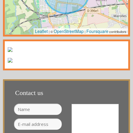
Leaflet
OpenStreetMap
Foursquare
| ©
|
contributors
Contact us