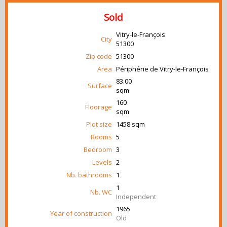
Sold
Vitry-le-François
City
51300
Zip code
51300
Area
Périphérie de Vitry-le-François
83.00
Surface
sqm
160
Floorage
sqm
Plot size
1458 sqm
Rooms
5
Bedroom
3
Levels
2
Nb. bathrooms
1
1
Nb. WC
Independent
1965
Year of construction
Old