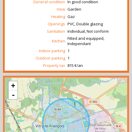
General condition
In good condition
View
Garden
Heating
Gaz
Openings
PVC, Double glazing
Sanitation
Individual, Not conform
Fitted and equipped,
Kitchen
Independant
Indoor parking
1
Outdoor parking
1
Property tax
815 €/an
+
-