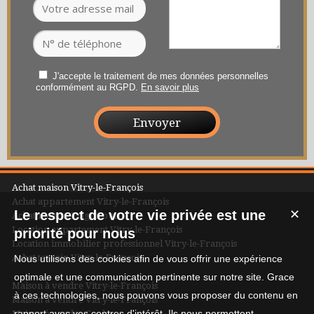
J'accepte le traitement de mes données personnelles
conformément au RGPD.
En savoir plus
Achat maison Vitry-le-François
Achat appartement Vitry-le-François
Le respect de votre vie privée est une
✕
Achat maison Frignicourt
Location appartement Vitry-le-François
priorité pour nous
Location immobilier professionnel Vitry-le-François
Achat terrain Vitry-le-François
Nous utilisons des cookies afin de vous offrir une expérience
optimale et une communication pertinente sur notre site. Grace
Maison à vendre Vitry-le-François
à ces technologies, nous pouvons vous proposer du contenu en
Maison à vendre Vitry-le-François
rapport avec vos centres d'intérêt. Ils nous permettent
Maison à vendre Coole