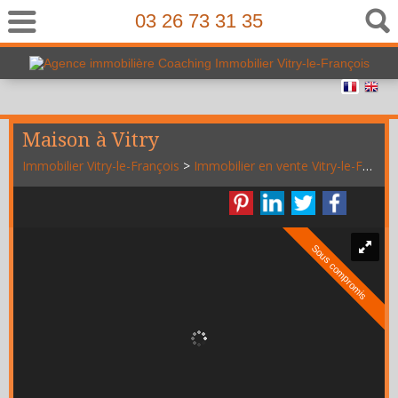
03 26 73 31 35
Maison à Vitry
Immobilier Vitry-le-François
>
Immobilier en vente Vitry-le-François
Sous compromis