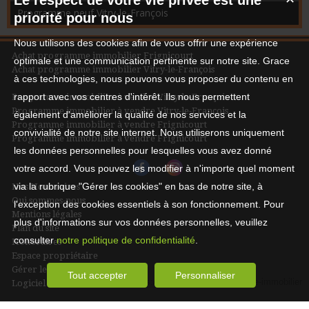
Le respect de votre vie privée est une
4 Pavillons Neufs. EXCLUSIVITÉ - Programme Neuf LES VILLAS
Programme neuf Vitry-le-François
priorité pour nous
D'ELISSA. Les 4 pavillons sont vendus. Pavillon offrant une
entrée, un séjour/salle à manger ouvert sur une cuisine équipée
Nous utilisons des cookies afin de vous offrir une expérience
desservant une terrasse, 3 chambres avec placards, salle de
Achat programme immobilier Frignicourt
bains (douche ou baignoire au choix), wc séparé, et 30m² de
optimale et une communication pertinente sur notre site. Grace
garage et buanderie. Un terrain de 518m². Livré clé en main,
Achat programme immobilier Vitry-le-François
à ces technologies, nous pouvons vous proposer du contenu en
aucuns travaux à ...
rapport avec vos centres d'intérêt. Ils nous permettent
Programme immobilier à vendre Vitry-le-François
Programme immobilier à vendre Vitry-le-François
également d'améliorer la qualité de nos services et la
Programme immobilier à vendre Frignicourt
convivialité de notre site internet. Nous utiliserons uniquement
Programme immobilier à vendre Frignicourt
les données personnelles pour lesquelles vous avez donné
votre accord. Vous pouvez les modifier à n'importe quel moment
via la rubrique "Gérer les cookies" en bas de notre site, à
Nos Honoraires
Qui sommes-nous
l'exception des cookies essentiels à son fonctionnement. Pour
Mentions légales
plus d'informations sur vos données personnelles, veuillez
Plan du site
consulter
notre politique de confidentialité
.
Honoraires
Espace propriétaire
Gérer les cookies
Tout accepter
Personnaliser
Logiciel de transaction