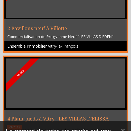
2 Pavillons neuf à Villotte
Commercialisation du Programme Neuf "LES VILLAS D'EDEN".
Dépêchez-vous il n'y a plus qu'un pavillon disponible de suite
Ensemble immobilier Vitry-le-François
(déjà construit), - 1 pavillon de 3 chambres Livré clé en main,
aucuns travaux à prévoir. Frais de Notaire RÉDUITS (5.800€)
Vendu
4 Plain-pieds à Vitry - LES VILLAS D'ELISSA
RT-2012
✕